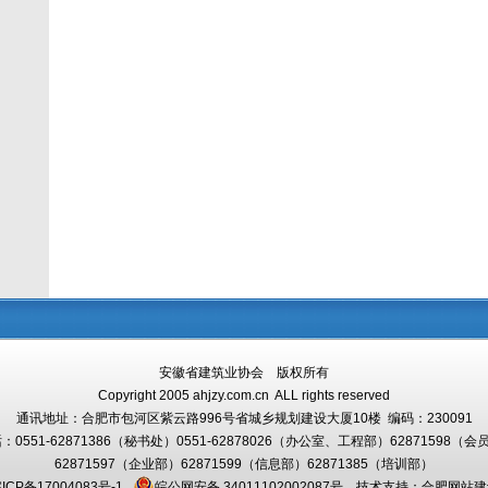
安徽省建筑业协会 版权所有
Copyright 2005 ahjzy.com.cn ALL rights reserved
通讯地址：
合肥市包河区紫云路996号省城乡规划建设大厦10楼
编码：230091
0551-62871386（秘书处）0551-
62878026（办公室、工程部）
62871598（会
62871597（企业部）62871599（信息部）
62871385（培训部）
ICP备17004083号-1
皖公网安备 34011102002087号
技术支持：
合肥网站建