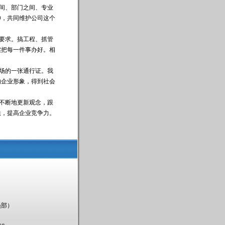
之间、部门之间、专业
神，共同维护公司这个
的要求。搞工程、抓管
实把每一件事办好。相
市场的一张通行证。我
的企业形象，得到社会
要不断地更新观念，跟
法，提高企业竞争力。
员部）