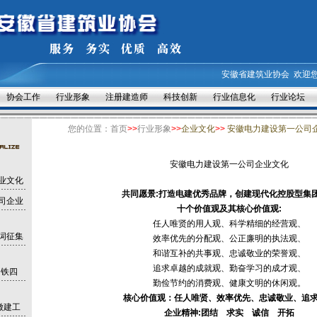
安徽省建筑业协会
欢迎
协会工作
行业形象
注册建造师
科技创新
行业信息化
行业论坛
您的位置：
首页
>>
行业形象
>>
企业文化
>>
安徽电力建设第一公司
安徽电力建设第一公司企业文化
业文化
共同愿景:
打造电建优秀品牌，创建现代化控股型集
司企业
十个价值观及其核心价值观:
任人唯贤的用人观、科学精细的经营观、
词征集
效率优先的分配观、公正廉明的执法观、
和谐互补的共事观、忠诚敬业的荣誉观、
追求卓越的成就观、勤奋学习的成才观、
中铁四
勤俭节约的消费观、健康文明的休闲观。
核心价值观：任人唯贤、效率优先、忠诚敬业、追
徽建工
企业精神:
团结 求实 诚信 开拓