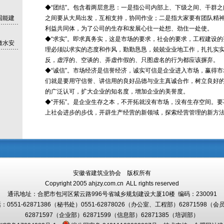
◆“团结”。包含着两层意思：一是指公司内部上、下级之间、干群
国能建
之间要从大局出发，互相支持，协同作业；二是指大家要有团队精
利益共同体，为了公司的生存和发展心往一处想、劲住一处使。
◆“求实”。即求真务实，这是市场的要求，社会的要求，工程建设
徽水安
理必须以求实的态度和作风，勤勤恳恳，兢兢业业地工作，扎扎实
反，虚浮的、空谈的、弄虚作假的、只图虚名的行为都应该摒弃。
◆“诚信”。市场经济是信誉经济，诚实可信是企业进入市场，赢得
们就是要用守信誉、讲信用的良好品德与业主真诚合作，树立良好
的广泛认可，扩大企业的知名度，增加企业的美誉度。
◆“开拓”。是企业生存之本，不开拓就没有市场，没有生存空间。
上社会进步的步伐，开辟生产经营的新领域，探索经营管理的新方
安徽省建筑业协会 版权所有
Copyright 2005 ahjzy.com.cn ALL rights reserved
通讯地址：
合肥市包河区紫云路996号省城乡规划建设大厦10楼
编码：230091
0551-62871386（秘书处）0551-
62878026（办公室、工程部）
62871598（会
62871597（企业部）62871599（信息部）
62871385（培训部）