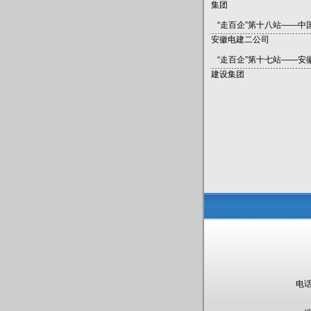
集团
“走百企”第十八站——中
安徽电建二公司
“走百企”第十七站——安
建设集团
电话：