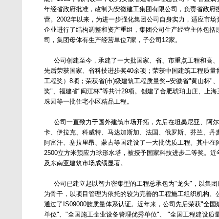
年经省政府批准，改制为安徽建工集团有限公司，负责省政府
营。2002年以来，为进一步强化集团公司自身实力，适应市
企业进行了结构调整和资产重组，集团公司生产经营主体包括
司，集团母体有生产经营单位7家，子公司12家。
公司创建至今，承建了一大批国家、省、市重点工程和高、
先后荣获国家、省科技进步奖40余项；荣获中国建筑工程质量
工程奖）8项；荣获省(市)级建筑工程质量奖--安徽省"黄山杯"
奖"、福建省"闽江杯"等共计29项。创建了合肥琥珀山庄、上
珠园等一批住宅小区精品工程。
公司一直致力于国外建筑市场开拓，先后在坦桑尼亚、阿尔
卡、伊拉克、科威特、马达加斯加、法国、俄罗斯、芬兰、丹
阿富汗、塞拉里昂、蒙古等国建设了一大批优质工程。其中在
2500立方米预应力球形水塔，被授予国家科技进步二等奖。
及东南亚建筑市场成绩显著。
公司已建立起以智力密集型的工程总承包为"龙头"，以集团
为骨干，以项目管理为依托的较为完善的工程施工组织机构。
通过了IS09000族质量体系认证。近年来，公司先后荣获"全
单位"、"全国施工企业设备管理优秀单位"、 "全国工程建设质