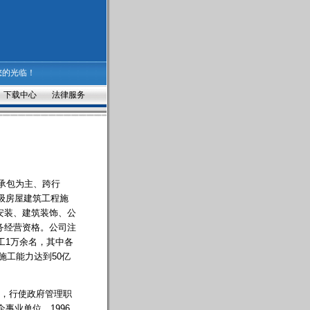
您的光临！
下载中心
法律服务
承包为主、跨行
特级房屋建筑工程施
安装、建筑装饰、公
务经营资格。公司注
员工1万余名，其中各
施工能力达到50亿
局，行使政府管理职
事业单位。1996