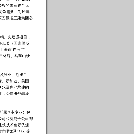
授权的国有资产运
场竞争需要，对所属
原安徽省三建集团公
精、尖建设项目，
鲁班奖（国家优质
、上海市"白玉兰
海三林苑、马鞍山珍
及利亚、斯里兰
麦、新加坡、美国、
阿尔及利亚承建的
近年，公司开拓非洲
所属企业专业分包
公司和所属子公司都
国建筑技术创新先进
量管理优秀企业"等