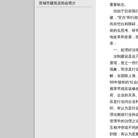
宣城市建筑业协会简介
重要标志。
但由于目前我们
建，“官办”和
尚存空白和障碍
前的去思考、研
地改革和发展，
系：
一、处理好法律
法制建设是这几
显现，使之一些
现象，而涉及行
解，全国除上海
89年颁布的“社
规章早就应该修
府、企业的关系
应是行业内企业
织、有认为是社
理论阐述行业协
管理学的治理之
互相冲突或不同
职能：有认为是