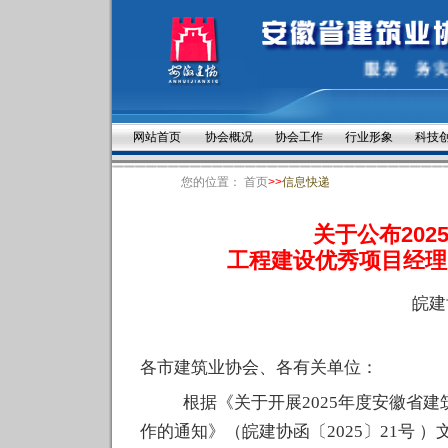
网站首页
协会概况
协会工作
行业形象
科技
您的位置：
首页
>>
信息快递
关于公布20
工程建设优秀项目经理
皖建
各市建筑业协会、各有关单位：
根据《关于开展
2025
年度安徽省建
作
的通知》（
皖建协函〔
202
5
〕
21
号
）