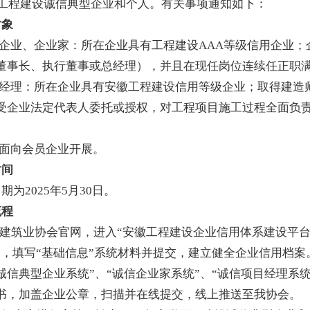
5年工程建设诚信典型企业和个人。
有关事项通知如下：
对象
型企业、企业家：所在企业
具有工程建设
AAA等级
信用
企业
；
董事长、执行董事或总经理），并且在现任岗位连续任正职
目经理：所在企业
具有
安徽
工程建设信用
等级
企业
；取得建造
受企业法定代表人委托或授权，对工程项目施工过程全面负
作面向会员企业开展。
时间
日期为
202
5
年
5
月
30
日。
流程
建筑业协会官网，进入“安徽工程建设企业
信用体系建设平
口，填写“基础信息”系统材料并提交，建立健全企业信用档案
诚信
典型企业
系统
”
、
“诚信
企业家
系统
”、
“
诚信项目经理
系
书，
加盖企业公章，扫描并在线提交
，
线上推送至我协会
。