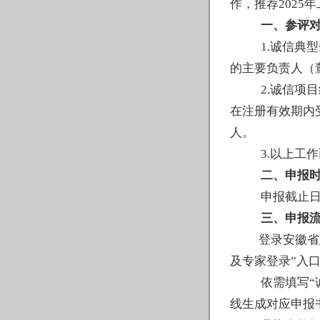
作，推荐
202
一、参评
1.诚信典
的主要负责人（
2.诚信项
在注册有效期内
人。
3.以上工
二、
申报
申报截止
三
、申报
登录
安徽省
及专家
登录
”入
依需
填写
“
线生成
对应
申报