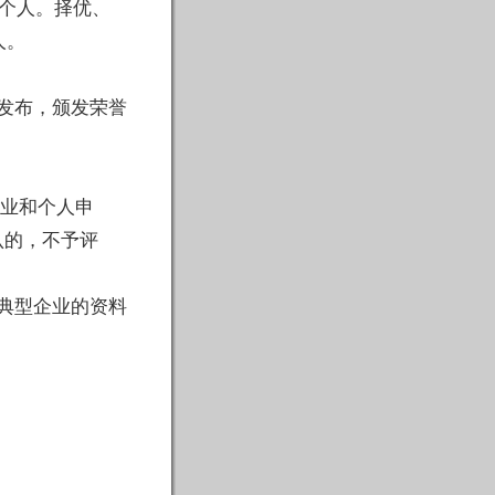
和个人。择优、
人
。
发布，颁发
荣誉
企业和个人
申
认的，不予评
典型企业的资料