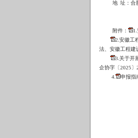
地
址：
合
附件：
1
2.安徽
法、安徽工程建设
3.
关于开
企协字〔2025〕2
4.
申报指南