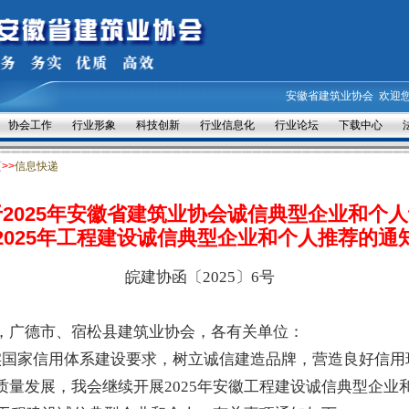
安徽省建筑业协会
欢迎
协会工作
行业形象
科技创新
行业信息化
行业论坛
下载中心
页
>>
信息快递
2025年安徽省建筑业协会诚信典型企业和个
2025年工程建设诚信典型企业和个人推荐的通
皖建协函〔
202
5
〕
6
号
，广德市、宿松县建筑业协会，各有关单位：
实国家信用体系建设要求
，
树立诚信建造品牌
，
营造良好信用
质量发展
，
我会继续开展
202
5
年
安徽工程建设诚信典型企业