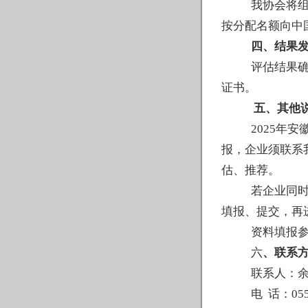
我协会将
按分配名额向中
四
、结果
评
估
结果
证书
。
五、其他
202
5
年
安
报，企业须联系
估、推荐。
若企业同
填报、提交，再
资料填报
六
、
联系
联系人：
电
话：
0
5