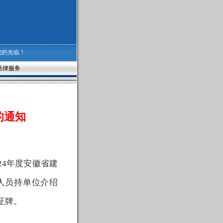
您的光临！
法律服务
的通知
4
年度安徽省建
人员持单位
介绍
证牌
。