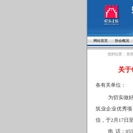
网站首页
协会概况
您的位置：
首
关于
各有关单位
：
为切实做
筑业企业优秀项
信
，于
2
月1
7
日
电
话：055