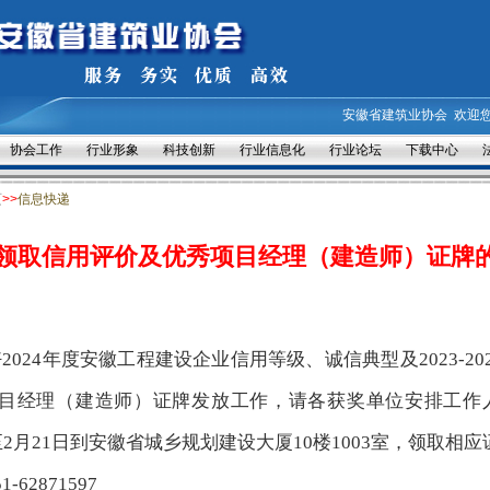
安徽省建筑业协会
欢迎
协会工作
行业形象
科技创新
行业信息化
行业论坛
下载中心
页
>>
信息快递
领取信用评价及优秀项目经理（建造师）证牌
好
2024年度安徽工程建设企业信用等级、诚信典型及2023-202
目经理
（
建造师
）
证牌发放工作
，请
各获奖单位
安排工作
至
2
月
21
日到安徽
省
城乡规划建设大厦
10楼1003
室，领取
相应
1-6287
1597