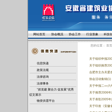
网站首页
协会概况
协会工作
行业形象
科技
您的位置：
首
关于组织申报20
信息快递
关于组织推荐20
政策法规
合肥市主办关爱
法律咨询
协会活动集锦(1)
法律事务
关于申报二○○六
"抓党建 聚合力 促发展"优秀
关于推荐2006
征文展示
关于表彰2005年
物资供需平台
关于印发《安徽省